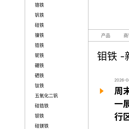
铬铁
钒铁
硅铁
镍铁
产品
商
锆铁
钼铁 -
铌铁
硼铁
硒铁
2026-0
钛铁
周
五氧化二钒
一
硅锆铁
行区
钡铁
硅镁铁