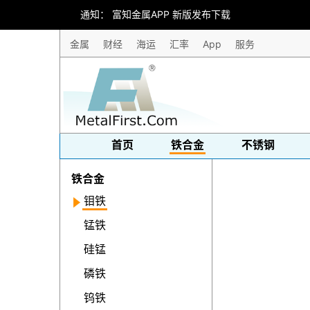
通知： 富知⾦属APP 新版发布下载
金属
财经
海运
汇率
App
服务
首页
铁合金
不锈钢
铁合金
钼铁
锰铁
硅锰
磷铁
钨铁