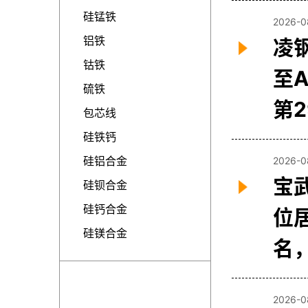
硅锰铁
2026-0
铝铁
凌
钴铁
至
硫铁
第
包芯线
硅铁钙
硅铝合金
2026-0
宝
硅钡合金
硅钙合金
位
硅镁合金
名
2026-0