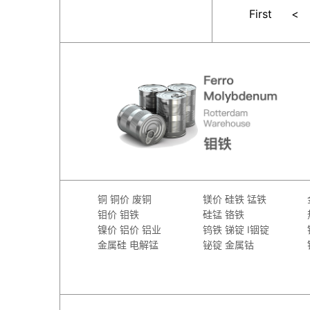
First
<
铜
铜价
废铜
镁价
硅铁
锰铁
钼价
钼铁
硅锰
铬铁
镍价
铝价
铝业
钨铁
锑锭
I铟锭
金属硅
电解锰
铋锭
金属钴